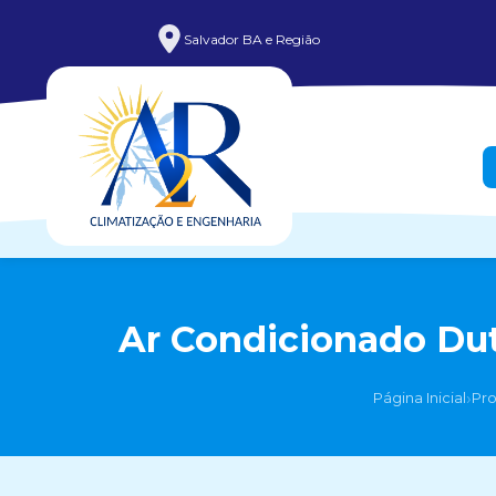
Salvador BA e Região
Ar Condicionado Dut
›
Página Inicial
Pr