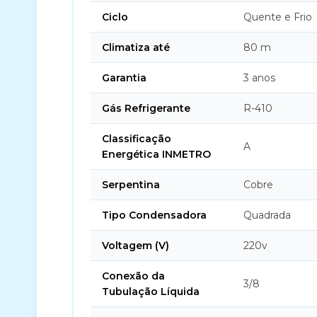
Ciclo
Quente e Frio
Climatiza até
80 m
Garantia
3 anos
Gás Refrigerante
R-410
Classificação
A
Energética INMETRO
Serpentina
Cobre
Tipo Condensadora
Quadrada
Voltagem (V)
220v
Conexão da
3/8
Tubulação Líquida