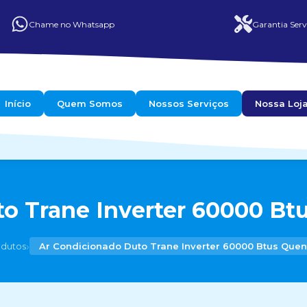
Chame no Whatsapp
Garantia Serv
Início
Quem Somos
Nossos Serviços
Nossa Loj
o Trane Inverter 60000 Btu
›
odutos
Ar Condicionado Duto Trane Inverter 60000 Btus Quent