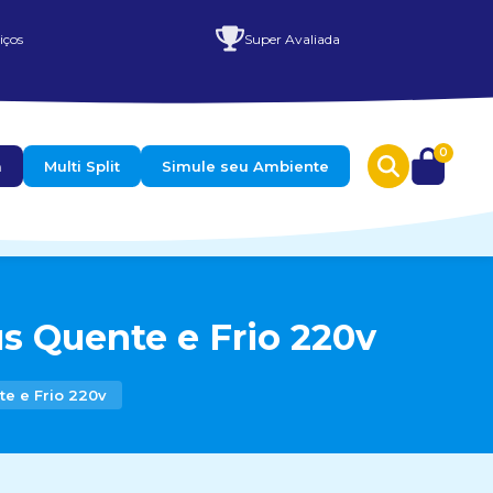
iços
Super Avaliada
0
a
Multi Split
Simule seu Ambiente
s Quente e Frio 220v
e e Frio 220v