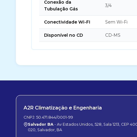
Conexão da
3/4
Tubulação Gás
Conectividade Wi-FI
Sem Wi-Fi
Disponível no CD
CD-MS
A2R Climatização e Engenharia
CNPJ: 50.471.844/0001-99
Salvador BA
- Av Estados Unidos, 528, Sala 1213, CEP 40
020, Salvador, BA