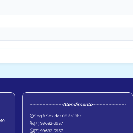
Atendimento
Seg à Sex das 08 às 18hs
010-
(71) 99682-3937
(71) 99682-3937